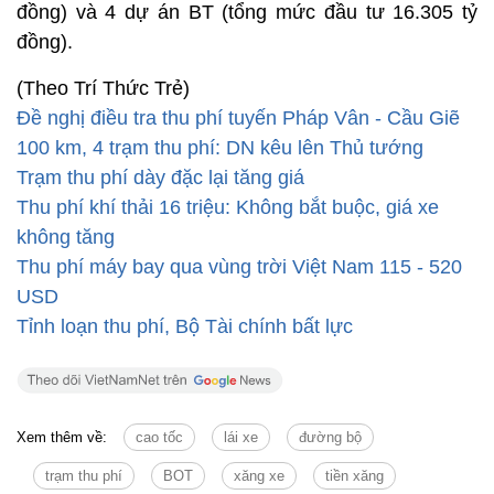
đồng) và 4 dự án BT (tổng mức đầu tư 16.305 tỷ
đồng).
(Theo Trí Thức Trẻ)
Đề nghị điều tra thu phí tuyến Pháp Vân - Cầu Giẽ
100 km, 4 trạm thu phí: DN kêu lên Thủ tướng
Trạm thu phí dày đặc lại tăng giá
Thu phí khí thải 16 triệu: Không bắt buộc, giá xe
không tăng
Thu phí máy bay qua vùng trời Việt Nam 115 - 520
USD
Tỉnh loạn thu phí, Bộ Tài chính bất lực
Xem thêm về:
cao tốc
lái xe
đường bộ
trạm thu phí
BOT
xăng xe
tiền xăng