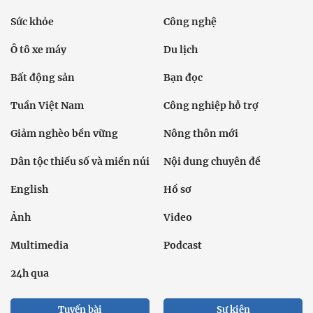
Sức khỏe
Công nghệ
Ô tô xe máy
Du lịch
Bất động sản
Bạn đọc
Tuần Việt Nam
Công nghiệp hỗ trợ
Giảm nghèo bền vững
Nông thôn mới
Dân tộc thiểu số và miền núi
Nội dung chuyên đề
English
Hồ sơ
Ảnh
Video
Multimedia
Podcast
24h qua
Tuyến bài
Sự kiện