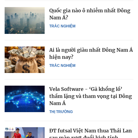
Quốc gia nào ô nhiễm nhất Đông
Nam Á?
TRẮC NGHIỆM
Ai là người giàu nhất Đông Nam Á
hiện nay?
TRẮC NGHIỆM
Vela Software - ‘Gã khổng lồ’
thầm lặng và tham vọng tại Đông
Nam Á
THỊ TRƯỜNG
ĐT futsal Việt Nam thua Thái Lan
sau màn rượt đuổi kịch tính