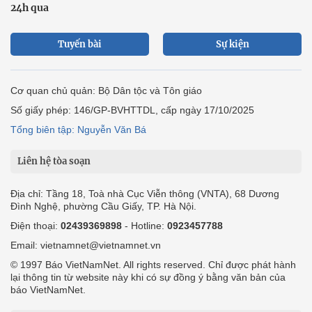
24h qua
Tuyến bài
Sự kiện
Cơ quan chủ quản: Bộ Dân tộc và Tôn giáo
Số giấy phép: 146/GP-BVHTTDL, cấp ngày 17/10/2025
Tổng biên tập: Nguyễn Văn Bá
Liên hệ tòa soạn
Địa chỉ: Tầng 18, Toà nhà Cục Viễn thông (VNTA), 68 Dương
Đình Nghệ, phường Cầu Giấy, TP. Hà Nội.
Điện thoại:
02439369898
- Hotline:
0923457788
Email: vietnamnet@vietnamnet.vn
© 1997 Báo VietNamNet. All rights reserved. Chỉ được phát hành
lại thông tin từ website này khi có sự đồng ý bằng văn bản của
báo VietNamNet.