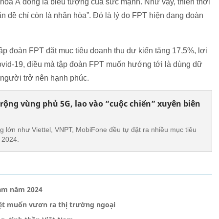
hóa Á đông là biểu tượng của sức mạnh. Như vậy, thiên thời
ấn đề chỉ còn là nhân hòa”. Đó là lý do FPT hiện đang đoàn
ập đoàn FPT đặt mục tiêu doanh thu dự kiến tăng 17,5%, lợi
ovid-19, điều mà tập đoàn FPT muốn hướng tới là dùng dữ
i người trở nên hạnh phúc.
ộng vùng phủ 5G, lao vào “cuộc chiến” xuyên biên
 lớn như Viettel, VNPT, MobiFone đều tự đặt ra nhiều mục tiêu
 2024.
Nam năm 2024
ệt muốn vươn ra thị trường ngoại