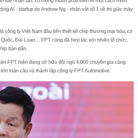
trí tuệ nhân tạo, có mong muốn phát triển AI một cách minh
ng AI - startup do Andrew Ng - nhân vật số 1 về thị giác máy
à công ty Việt Nam đầu tiên thiết kế chip thương mại hóa, có
n Quốc, Đài Loan… FPT cũng đã hợp tác với nhiều tổ chức,
chip bán dẫn.
àn FPT hiện đang sở hữu đội ngũ 4.000 chuyên gia cùng
i lớn toàn cầu và thành lập công ty FPT Automotive.