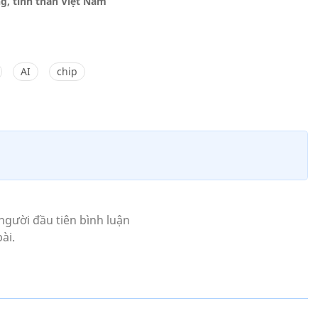
ng, tinh thần Việt Nam
AI
chip