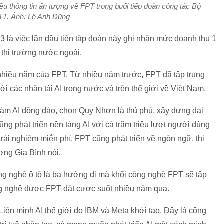
ều thông tin ấn tượng về FPT trong buổi tiếp đoàn công tác Bộ
T. Ảnh: Lê Anh Dũng
là việc lần đầu tiên tập đoàn này ghi nhận mức doanh thu 1
 thị trường nước ngoài.
 nhiều năm của FPT. Từ nhiều năm trước, FPT đã tập trung
 mời các nhân tài AI trong nước và trên thế giới về Việt Nam.
làm AI đông đảo, chọn Quy Nhơn là thủ phủ, xây dựng đại
cũng phát triển nền tảng AI với cả trăm triệu lượt người dùng
rải nghiệm miễn phí. FPT cũng phát triển về ngôn ngữ, thị
ương Gia Bình nói.
ng nghệ ô tô là ba hướng đi mà khối công nghệ FPT sẽ tập
ng nghệ được FPT đặt cược suốt nhiều năm qua.
Liên minh AI thế giới do IBM và Meta khởi tạo. Đây là cộng