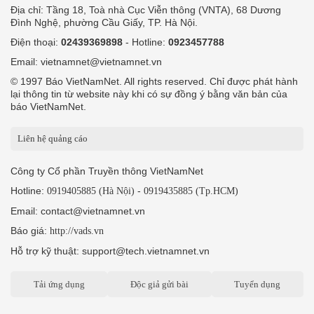
Địa chỉ: Tầng 18, Toà nhà Cục Viễn thông (VNTA), 68 Dương
Đình Nghệ, phường Cầu Giấy, TP. Hà Nội.
Điện thoại:
02439369898
- Hotline:
0923457788
Email: vietnamnet@vietnamnet.vn
© 1997 Báo VietNamNet. All rights reserved. Chỉ được phát hành
lại thông tin từ website này khi có sự đồng ý bằng văn bản của
báo VietNamNet.
Liên hệ quảng cáo
Công ty Cổ phần Truyền thông VietNamNet
Hotline:
-
0919405885 (Hà Nội)
0919435885 (Tp.HCM)
Email: contact@vietnamnet.vn
Báo giá:
http://vads.vn
Hỗ trợ kỹ thuật: support@tech.vietnamnet.vn
Tải ứng dụng
Độc giả gửi bài
Tuyển dụng