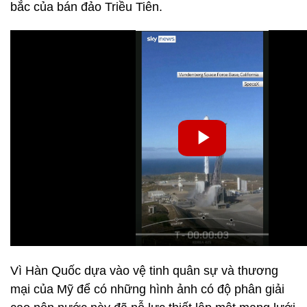
bắc của bán đảo Triều Tiên.
Vì Hàn Quốc dựa vào vệ tinh quân sự và thương
mại của Mỹ để có những hình ảnh có độ phân giải