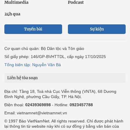
Multimedia
Podcast
24h qua
Tuyến bài
Sự kiện
Cơ quan chủ quản: Bộ Dân tộc và Tôn giáo
Số giấy phép: 146/GP-BVHTTDL, cấp ngày 17/10/2025
Tổng biên tập: Nguyễn Văn Bá
Liên hệ tòa soạn
Địa chỉ: Tầng 18, Toà nhà Cục Viễn thông (VNTA), 68 Dương
Đình Nghệ, phường Cầu Giấy, TP. Hà Nội.
Điện thoại:
02439369898
- Hotline:
0923457788
Email: vietnamnet@vietnamnet.vn
© 1997 Báo VietNamNet. All rights reserved. Chỉ được phát hành
lại thông tin từ website này khi có sự đồng ý bằng văn bản của