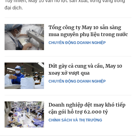
Tuy nhiên, May 10 vẫn nỗ lực sản xuất, vững vàng trong
đại dịch.
Tổng công ty May 10 sẵn sàng
mua nguyên phụ liệu trong nước
CHUYỂN ĐỘNG DOANH NGHIỆP
Đứt gãy cả cung và cầu, May 10
xoay xở vượt qua
CHUYỂN ĐỘNG DOANH NGHIỆP
Doanh nghiệp dệt may khó tiếp
cận gói hỗ trợ 62.000 tỷ
CHÍNH SÁCH VÀ THỊ TRƯỜNG