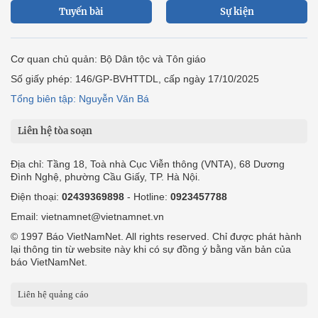
Tuyến bài
Sự kiện
Cơ quan chủ quản: Bộ Dân tộc và Tôn giáo
Số giấy phép: 146/GP-BVHTTDL, cấp ngày 17/10/2025
Tổng biên tập: Nguyễn Văn Bá
Liên hệ tòa soạn
Địa chỉ: Tầng 18, Toà nhà Cục Viễn thông (VNTA), 68 Dương
Đình Nghệ, phường Cầu Giấy, TP. Hà Nội.
Điện thoại:
02439369898
- Hotline:
0923457788
Email: vietnamnet@vietnamnet.vn
© 1997 Báo VietNamNet. All rights reserved. Chỉ được phát hành
lại thông tin từ website này khi có sự đồng ý bằng văn bản của
báo VietNamNet.
Liên hệ quảng cáo