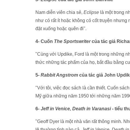
Nam diễn viên chia sẻ,
Eclipse
là một trong n
như có rất ít hoặc không có cốt truyện nhưng 
đặt xuống hoặc quên đi".
4- Cuốn
The Sportswriter
của tác giả Richa
"Cùng với Updike, Ford là một trong những nh
thức những tác phẩm của họ, bắt đầu bằng c
5-
Rabbit Angstrom
của tác giả John Updik
"Với tôi, việc đọc sách là cần thiết. Cuốn sá
Mỹ giữa những năm 1950 tới những năm 1990"
6-
Jeff in Venice, Death in Varanasi
- tiểu t
"Geoff Dyer là một nhà văn rất thông minh. N
lẽ thường tình nào cả.
Jeff in Venice, Death i