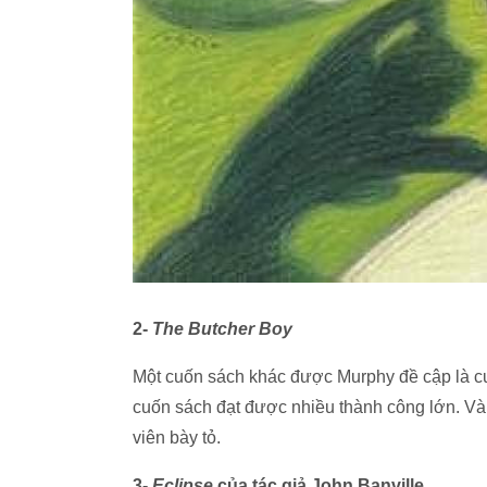
2-
The Butcher Boy
Một cuốn sách khác được Murphy đề cập là 
cuốn sách đạt được nhiều thành công lớn. Và 
viên bày tỏ.
3-
Eclipse
của tác giả John Banville