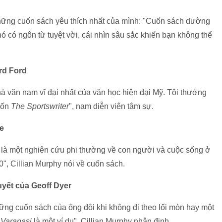
hững cuốn sách yêu thích nhất của mình: "Cuốn sách dường
nó có ngôn từ tuyệt vời, cái nhìn sâu sắc khiến bạn không thể
rd Ford
à văn nam vĩ đại nhất của văn học hiện đại Mỹ. Tôi thưởng
uốn
The Sportswriter
", nam diễn viên tâm sự.
e
ch là một nghiên cứu phi thường về con người và cuộc sống ở
, Cillian Murphy nói về cuốn sách.
huyết của Geoff Dyer
hững cuốn sách của ông đôi khi không đi theo lối mòn hay một
n Varanasi
là một ví dụ", Cillian Murphy nhận định.