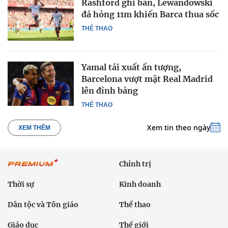
Rashford ghi bàn, Lewandowski
đá hỏng 11m khiến Barca thua sốc
THỂ THAO
Yamal tái xuất ấn tượng,
Barcelona vượt mặt Real Madrid
lên đỉnh bảng
THỂ THAO
Xem tin theo ngày
XEM THÊM
Chính trị
Thời sự
Kinh doanh
Dân tộc và Tôn giáo
Thể thao
Giáo dục
Thế giới