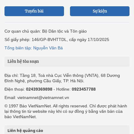
Tuyến bài
Sự kiện
Cơ quan chủ quản: Bộ Dân tộc và Tôn giáo
Số giấy phép: 146/GP-BVHTTDL, cấp ngày 17/10/2025
Tổng biên tập: Nguyễn Văn Bá
Liên hệ tòa soạn
Địa chỉ: Tầng 18, Toà nhà Cục Viễn thông (VNTA), 68 Dương
Đình Nghệ, phường Cầu Giấy, TP. Hà Nội.
Điện thoại:
02439369898
- Hotline:
0923457788
Email: vietnamnet@vietnamnet.vn
© 1997 Báo VietNamNet. All rights reserved. Chỉ được phát hành
lại thông tin từ website này khi có sự đồng ý bằng văn bản của
báo VietNamNet.
Liên hệ quảng cáo