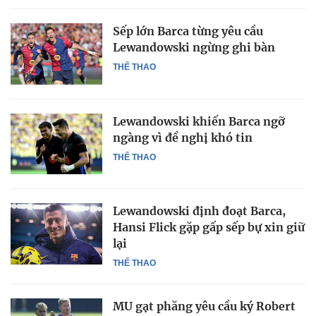
Sếp lớn Barca từng yêu cầu
Lewandowski ngừng ghi bàn
THỂ THAO
Lewandowski khiến Barca ngỡ
ngàng vì đề nghị khó tin
THỂ THAO
Lewandowski định đoạt Barca,
Hansi Flick gặp gấp sếp bự xin giữ
lại
THỂ THAO
MU gạt phăng yêu cầu ký Robert