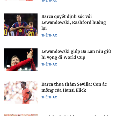
THỂ THAO
Barca quyết định sốc với
Lewandowski, Rashford hưởng
lợi
THỂ THAO
Lewandowski giúp Ba Lan níu giữ
hi vọng đi World Cup
THỂ THAO
Barca thua thảm Sevilla: Cơn ác
mộng của Hansi Flick
THỂ THAO