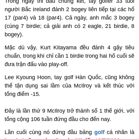
Trong ngày thi đấu chung kết, tay golfer 33 tuổi
người Bắc Ireland đánh 2 bogey liên tiếp tại các hố
17 (par4) và 18 (par4). Cả ngày, anh mắc 3 bogey
(cùng 7 birdie; cả giải anh có 2 eagle, 21 birdie, 8
bogey).
Mặc dù vậy, Kurt Kitayama đều đánh 4 gậy tiêu
chuẩn, trong khi chỉ cần 1 birdie trong hai hố cuối sẽ
đưa trận đấu vào play-off.
Lee Kyoung Hoon, tay golf Hàn Quốc, cũng không
thể tận dụng sai lầm của McIlroy và kết thúc với
tổng điểm -15.
Đây là lần thứ 9 McIlroy trở thành số 1 thế giới, với
tổng cộng 106 tuần đứng đầu cho đến nay.
Lần cuối cùng nó đứng đầu bảng
golf
cá nhân là