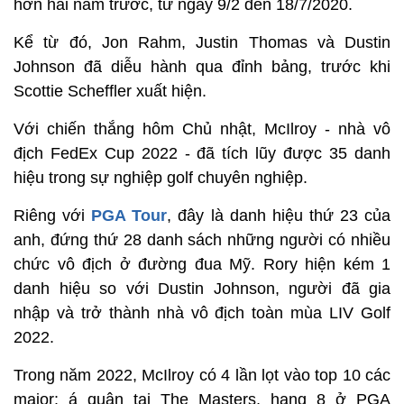
hơn hai năm trước, từ ngày 9/2 đến 18/7/2020.
Kể từ đó, Jon Rahm, Justin Thomas và Dustin
Johnson đã diễu hành qua đỉnh bảng, trước khi
Scottie Scheffler xuất hiện.
Với chiến thắng hôm Chủ nhật, McIlroy - nhà vô
địch FedEx Cup 2022 - đã tích lũy được 35 danh
hiệu trong sự nghiệp golf chuyên nghiệp.
Riêng với
PGA Tour
, đây là danh hiệu thứ 23 của
anh, đứng thứ 28 danh sách những người có nhiều
chức vô địch ở đường đua Mỹ. Rory hiện kém 1
danh hiệu so với Dustin Johnson, người đã gia
nhập và trở thành nhà vô địch toàn mùa LIV Golf
2022.
Trong năm 2022, McIlroy có 4 lần lọt vào top 10 các
major: á quân tại The Masters, hạng 8 ở PGA