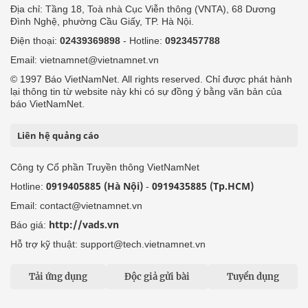
Địa chỉ: Tầng 18, Toà nhà Cục Viễn thông (VNTA), 68 Dương
Đình Nghệ, phường Cầu Giấy, TP. Hà Nội.
Điện thoại:
02439369898
- Hotline:
0923457788
Email: vietnamnet@vietnamnet.vn
© 1997 Báo VietNamNet. All rights reserved. Chỉ được phát hành
lại thông tin từ website này khi có sự đồng ý bằng văn bản của
báo VietNamNet.
Liên hệ quảng cáo
Công ty Cổ phần Truyền thông VietNamNet
0919405885 (Hà Nội)
0919435885 (Tp.HCM)
Hotline:
-
Email: contact@vietnamnet.vn
http://vads.vn
Báo giá:
Hỗ trợ kỹ thuật: support@tech.vietnamnet.vn
Tải ứng dụng
Độc giả gửi bài
Tuyển dụng