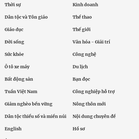
Thời sự
Kinh doanh
Dân tộc và Tôn giáo
Thể thao
Giáo dục
Thế giới
Đời sống
Văn hóa - Giải trí
Sức khỏe
Công nghệ
Ô tô xe máy
Du lịch
Bất động sản
Bạn đọc
Tuần Việt Nam
Công nghiệp hỗ trợ
Giảm nghèo bền vững
Nông thôn mới
Dân tộc thiểu số và miền núi
Nội dung chuyên đề
English
Hồ sơ