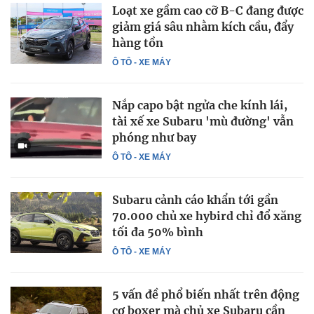
Loạt xe gầm cao cỡ B-C đang được
giảm giá sâu nhằm kích cầu, đẩy
hàng tồn
Ô TÔ - XE MÁY
Nắp capo bật ngửa che kính lái,
tài xế xe Subaru 'mù đường' vẫn
phóng như bay
Ô TÔ - XE MÁY
Subaru cảnh cáo khẩn tới gần
70.000 chủ xe hybird chỉ đổ xăng
tối đa 50% bình
Ô TÔ - XE MÁY
5 vấn đề phổ biến nhất trên động
cơ boxer mà chủ xe Subaru cần