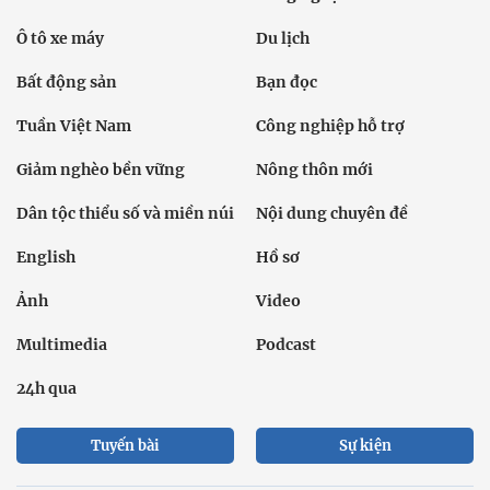
Ô tô xe máy
Du lịch
Bất động sản
Bạn đọc
Tuần Việt Nam
Công nghiệp hỗ trợ
Giảm nghèo bền vững
Nông thôn mới
Dân tộc thiểu số và miền núi
Nội dung chuyên đề
English
Hồ sơ
Ảnh
Video
Multimedia
Podcast
24h qua
Tuyến bài
Sự kiện