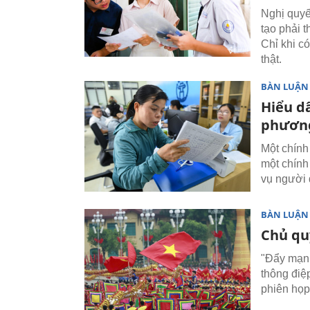
Nghị quyết
tạo phải 
Chỉ khi có 
thật.
BÀN LUẬN
Hiểu d
phương
Một chính
một chính
vụ người 
BÀN LUẬN
Chủ qu
"Đẩy mạnh
thông điệ
phiên họp