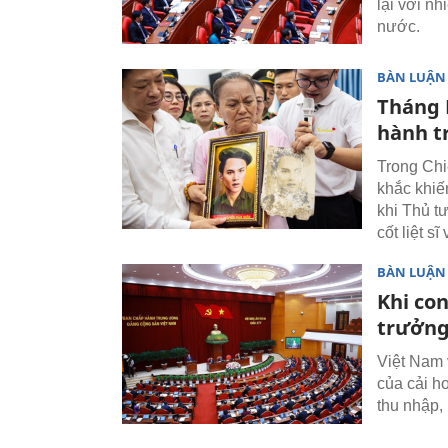
lại với nh
nước.
BÀN LUẬN
Tháng B
hành tr
Trong Chi
khắc khiế
khi Thủ tư
cốt liệt s
BÀN LUẬN
Khi co
trưởn
Việt Nam 
của cải h
thu nhập, 