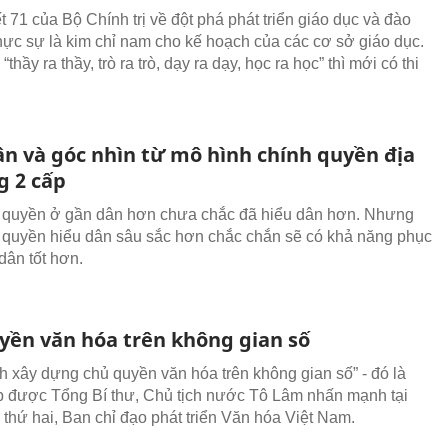
 71 của Bộ Chính trị về đột phá phát triển giáo dục và đào
thực sự là kim chỉ nam cho kế hoạch của các cơ sở giáo dục.
“thầy ra thầy, trò ra trò, dạy ra dạy, học ra học” thì mới có thi
ân và góc nhìn từ mô hình chính quyền địa
 2 cấp
 quyền ở gần dân hơn chưa chắc đã hiểu dân hơn. Nhưng
 quyền hiểu dân sâu sắc hơn chắc chắn sẽ có khả năng phục
dân tốt hơn.
yền văn hóa trên không gian số
 xây dựng chủ quyền văn hóa trên không gian số” - đó là
p được Tổng Bí thư, Chủ tịch nước Tô Lâm nhấn mạnh tại
 thứ hai, Ban chỉ đạo phát triển Văn hóa Việt Nam.