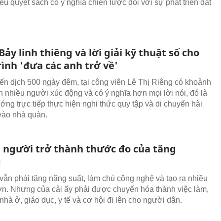
iều quyết sách có ý nghĩa chiến lược đối với sự phát triển đất
ảy linh thiêng và lời giải kỹ thuật số cho
ình 'đưa các anh trở về'
ến dịch 500 ngày đêm, tại công viên Lê Thị Riêng có khoảnh
n nhiều người xúc động và có ý nghĩa hơn mọi lời nói, đó là
ớng trực tiếp thực hiện nghi thức quy tập và di chuyển hài
ĩ vào nhà quàn.
n người trở thành thước đo của tăng
g
vẫn phải tăng năng suất, làm chủ công nghệ và tạo ra nhiều
ơn. Nhưng của cải ấy phải được chuyển hóa thành việc làm,
nhà ở, giáo dục, y tế và cơ hội đi lên cho người dân.