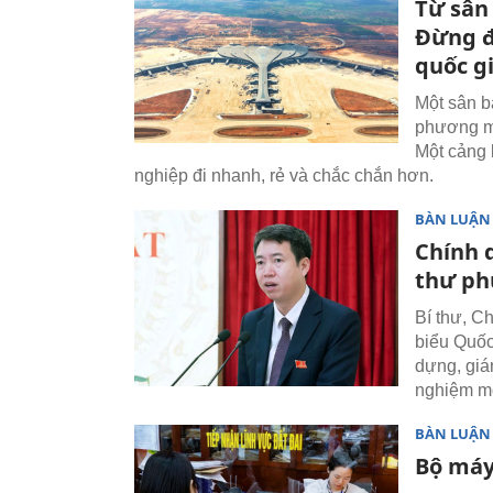
Từ sân
Đừng đ
quốc g
Một sân b
phương mà
Một cảng 
nghiệp đi nhanh, rẻ và chắc chắn hơn.
BÀN LUẬN
Chính 
thư p
Bí thư, 
biểu Quốc
dựng, giám
nghiệm mô
BÀN LUẬN
Bộ máy 