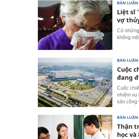
BÀN LUẬN
Liệt sĩ
vợ thủ
Có những 
không một
BÀN LUẬN
Cuộc c
đang đ
Cuộc chiế
nhiệm vụ 
sản công 
BÀN LUẬN
Thận tr
học và 