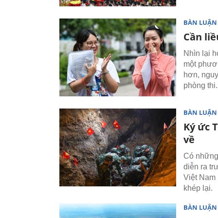
BÀN LUẬN
Cần liề
Nhìn lại h
một phươn
hơn, nguy
phòng thi.
BÀN LUẬN
Ký ức 
về
Có những 
diễn ra t
Việt Nam 
khép lại.
BÀN LUẬN