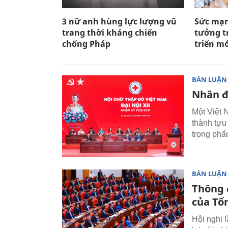
3 nữ anh hùng lực lượng vũ
Sức mạn
trang thời kháng chiến
tưởng t
chống Pháp
triển m
BÀN LUẬN
Nhân đ
Một Việt 
thành tựu 
trọng phẩ
BÀN LUẬN
Thông 
của Tổ
Hội nghị 