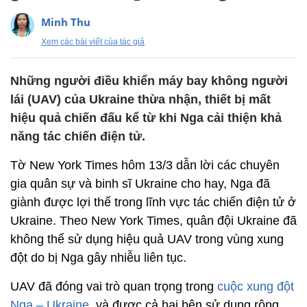
Minh Thu
Xem các bài viết của tác giả
Những người điều khiển máy bay không người
lái (UAV) của Ukraine thừa nhận, thiết bị mất
hiệu quả chiến đấu kể từ khi Nga cải thiện khả
năng tác chiến điện tử.
Tờ New York Times hôm 13/3 dẫn lời các chuyên
gia quân sự và binh sĩ Ukraine cho hay, Nga đã
giành được lợi thế trong lĩnh vực tác chiến điện tử ở
Ukraine. Theo New York Times, quân đội Ukraine đã
không thể sử dụng hiệu quả UAV trong vùng xung
đột do bị Nga gây nhiễu liên tục.
UAV đã đóng vai trò quan trọng trong
cuộc xung đột
Nga – Ukraine
, và được cả hai bên sử dụng rộng