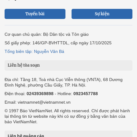
Tuyến bài
Sự kiện
Cơ quan chủ quản: Bộ Dân tộc và Tôn giáo
Số giấy phép: 146/GP-BVHTTDL, cấp ngày 17/10/2025
Tổng biên tập: Nguyễn Văn Bá
Liên hệ tòa soạn
Địa chỉ: Tầng 18, Toà nhà Cục Viễn thông (VNTA), 68 Dương
Đình Nghệ, phường Cầu Giấy, TP. Hà Nội.
Điện thoại:
02439369898
- Hotline:
0923457788
Email: vietnamnet@vietnamnet.vn
© 1997 Báo VietNamNet. All rights reserved. Chỉ được phát hành
lại thông tin từ website này khi có sự đồng ý bằng văn bản của
báo VietNamNet.
Liên hệ quảng cáo