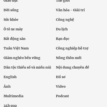
Giáo dục
Thế giới
Đời sống
Văn hóa - Giải trí
Sức khỏe
Công nghệ
Ô tô xe máy
Du lịch
Bất động sản
Bạn đọc
Tuần Việt Nam
Công nghiệp hỗ trợ
Giảm nghèo bền vững
Nông thôn mới
Dân tộc thiểu số và miền núi
Nội dung chuyên đề
English
Hồ sơ
Ảnh
Video
Multimedia
Podcast
24h qua