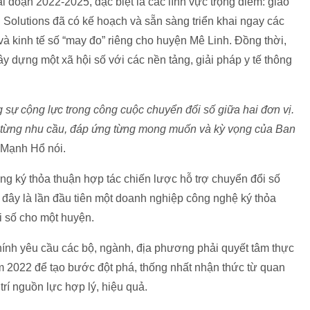
i đoạn 2022-2025, đặc biệt là các lĩnh vực trọng điểm: giáo
tel Solutions đã có kế hoạch và sẵn sàng triển khai ngay các
và kinh tế số “may đo” riêng cho huyện Mê Linh. Đồng thời,
ây dựng một xã hội số với các nền tảng, giải pháp y tế thông
g sự cộng lực trong công cuộc chuyển đổi số giữa hai đơn vị.
o từng nhu cầu, đáp ứng từng mong muốn và kỳ vọng của Ban
 Mạnh Hổ nói.
g ký thỏa thuận hợp tác chiến lược hỗ trợ chuyển đổi số
 đây là lần đầu tiên một doanh nghiệp công nghệ ký thỏa
i số cho một huyện.
nh yêu cầu các bộ, ngành, địa phương phải quyết tâm thực
m 2022 để tạo bước đột phá, thống nhất nhận thức từ quan
trí nguồn lực hợp lý, hiệu quả.