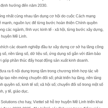
, định hướng đến năm 2030.
hống nhất cùng nhau tận dụng cơ hội do cuộc Cách mạng
thế mạnh, nguồn lực để từng bước hoàn thiện Chính quyền
ong các ngành, lĩnh vực kinh tế - xã hội, từng bước xây dựng,
số huyện Mê Linh.
 khích các doanh nghiệp đầu tư xây dựng cơ sở hạ tầng công
ng số, nền tảng số, dữ liệu số, ứng dụng số gắn với đảm bảo
i góp phần thúc đẩy hoạt động sản xuất kinh doanh.
ưa ra 6 nội dung trọng tâm trong chương trình hợp tác về
háp tạo nền móng chuyển đổi số; phát triển hạ tầng, nền tảng
hính quyền số, kinh tế số; xã hội số; chuyển đổi số trong một số
h, y tế, giáo dục.
lutions cho hay, Viettel sẽ hỗ trợ huyện Mê Linh triển khai