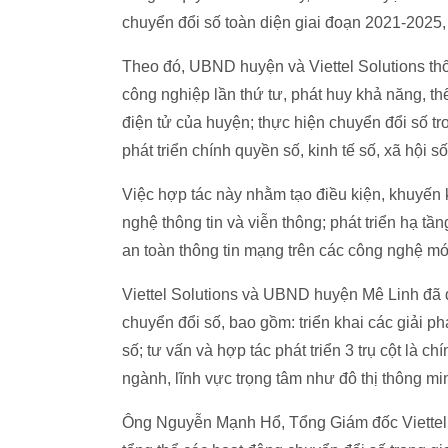
chuyển đổi số toàn diện giai đoạn 2021-2025
Theo đó, UBND huyện và Viettel Solutions t
công nghiệp lần thứ tư, phát huy khả năng, 
điện tử của huyện; thực hiện chuyển đổi số tr
phát triển chính quyền số, kinh tế số, xã hội 
Việc hợp tác này nhằm tạo điều kiện, khuyến
nghệ thông tin và viễn thông; phát triển hạ tầ
an toàn thông tin mạng trên các công nghệ mớ
Viettel Solutions và UBND huyện Mê Linh đã đ
chuyển đổi số, bao gồm: triển khai các giải p
số; tư vấn và hợp tác phát triển 3 trụ cột là c
ngành, lĩnh vực trọng tâm như đô thị thông min
Ông Nguyễn Mạnh Hổ, Tổng Giám đốc Viettel So