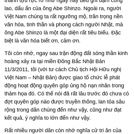
thành tựu rực rỡ như ngày nay đều ghi đậm công
lao, dấu ấn của ông Abe Shinzo. Ngoài ra, người
Việt Nam chúng ta rất ngưỡng mộ, trân trọng nền
văn hóa, tinh thần và phong cách người Nhật, mà
ông Abe Shinzo là một đại diện rất tiêu biểu. Đặc
biệt là văn hóa biết ơn, cảm ơn.
Tôi còn nhớ, ngay sau trận động đất sóng thần kinh
hoàng xảy ra tại miền Đông Bắc Nhật Bản
11/3/2011, tôi (với tư cách Chủ tịch Hội Hữu nghị
Việt Nam – Nhật Bản) được giao tổ chức lễ phát
động hoạt động quyên góp ủng hộ nạn nhân trong
thảm họa đó. Có thể nói đã rất lâu trước đó chưa có
đợt quyên góp nào được truyền thông, lan tỏa sâu
rộng trong dân chúng đến như vậy, cũng như đạt
kết quả, ý nghĩa to lớn đến như vậy.
Rất nhiều người dân còn nhớ nghĩa cử tri ân của