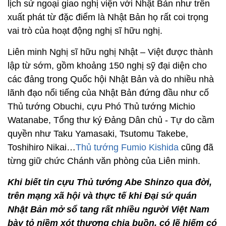
lịch sử ngoại giao nghị viện với Nhật Bản như trên
xuất phát từ đặc điểm là Nhật Bản họ rất coi trọng
vai trò của hoạt động nghị sĩ hữu nghị.
Liên minh Nghị sĩ hữu nghị Nhật – Việt được thành
lập từ sớm, gồm khoảng 150 nghị sỹ đại diện cho
các đảng trong Quốc hội Nhật Bản và do nhiều nhà
lãnh đạo nổi tiếng của Nhật Bản đứng đầu như cố
Thủ tướng Obuchi, cựu Phó Thủ tướng Michio
Watanabe, Tổng thư ký Đảng Dân chủ - Tự do cầm
quyền như Taku Yamasaki, Tsutomu Takebe,
Toshihiro Nikai…
Thủ tướng Fumio Kishida
cũng đã
từng giữ chức Chánh văn phòng của Liên minh.
Khi biết tin cựu Thủ tướng Abe Shinzo qua đời,
trên mạng xã hội và thực tế khi Đại sứ quán
Nhật Bản mở sổ tang rất nhiều người Việt Nam
bày tỏ niềm xót thương chia buồn, có lẽ hiếm có