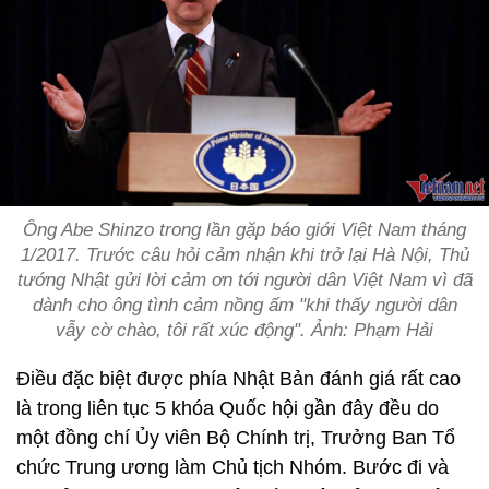
Ông Abe Shinzo trong lần gặp báo giới Việt Nam tháng
1/2017. Trước câu hỏi cảm nhận khi trở lại Hà Nội, Thủ
tướng Nhật gửi lời cảm ơn tới người dân Việt Nam vì đã
dành cho ông tình cảm nồng ấm "khi thấy người dân
vẫy cờ chào, tôi rất xúc động". Ảnh: Phạm Hải
Điều đặc biệt được phía Nhật Bản đánh giá rất cao
là trong liên tục 5 khóa Quốc hội gần đây đều do
một đồng chí Ủy viên Bộ Chính trị, Trưởng Ban Tổ
chức Trung ương làm Chủ tịch Nhóm. Bước đi và