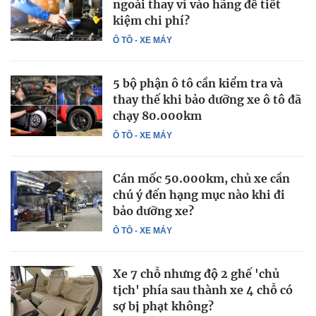
ngoài thay vì vào hãng để tiết
kiệm chi phí?
Ô TÔ - XE MÁY
5 bộ phận ô tô cần kiểm tra và
thay thế khi bảo dưỡng xe ô tô đã
chạy 80.000km
Ô TÔ - XE MÁY
Cán mốc 50.000km, chủ xe cần
chú ý đến hạng mục nào khi đi
bảo dưỡng xe?
Ô TÔ - XE MÁY
Xe 7 chỗ nhưng độ 2 ghế 'chủ
tịch' phía sau thành xe 4 chỗ có
sợ bị phạt không?