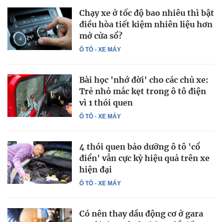
Chạy xe ở tốc độ bao nhiêu thì bật
điều hòa tiết kiệm nhiên liệu hơn
mở cửa sổ?
Ô TÔ - XE MÁY
Bài học 'nhớ đời' cho các chủ xe:
Trẻ nhỏ mắc kẹt trong ô tô điện
vì 1 thói quen
Ô TÔ - XE MÁY
4 thói quen bảo dưỡng ô tô 'cổ
điển' vẫn cực kỳ hiệu quả trên xe
hiện đại
Ô TÔ - XE MÁY
Có nên thay dầu động cơ ở gara