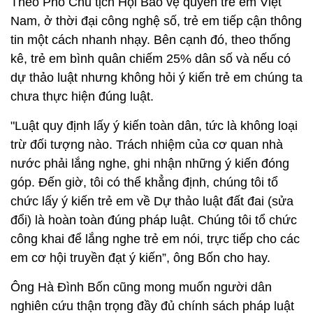
Theo Phó Chủ tịch Hội Bảo vệ quyền trẻ em Việt
Nam, ở thời đại công nghệ số, trẻ em tiếp cận thông
tin một cách nhanh nhạy. Bên cạnh đó, theo thống
kê, trẻ em bình quân chiếm 25% dân số và nếu có
dự thảo luật nhưng không hỏi ý kiến trẻ em chúng ta
chưa thực hiện đúng luật.
"Luật quy định lấy ý kiến toàn dân, tức là không loại
trừ đối tượng nào. Trách nhiệm của cơ quan nhà
nước phải lắng nghe, ghi nhận những ý kiến đóng
góp. Đến giờ, tôi có thể khẳng định, chúng tôi tổ
chức lấy ý kiến trẻ em về Dự thảo luật đất đai (sửa
đổi) là hoàn toàn đúng pháp luật. Chúng tôi tổ chức
công khai để lắng nghe trẻ em nói, trực tiếp cho các
em cơ hội truyền đạt ý kiến”, ông Bốn cho hay.
Ông Hà Đình Bốn cũng mong muốn người dân
nghiên cứu thận trọng đầy đủ chính sách pháp luật