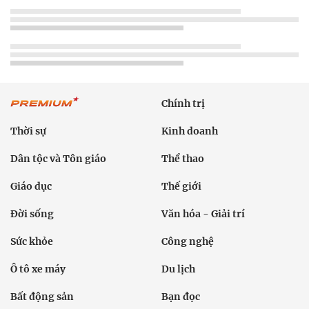
Chính trị
Thời sự
Kinh doanh
Dân tộc và Tôn giáo
Thể thao
Giáo dục
Thế giới
Đời sống
Văn hóa - Giải trí
Sức khỏe
Công nghệ
Ô tô xe máy
Du lịch
Bất động sản
Bạn đọc