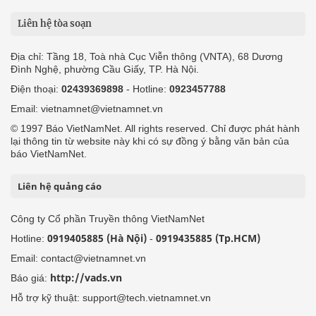
Liên hệ tòa soạn
Địa chỉ: Tầng 18, Toà nhà Cục Viễn thông (VNTA), 68 Dương
Đình Nghệ, phường Cầu Giấy, TP. Hà Nội.
Điện thoại:
02439369898
- Hotline:
0923457788
Email: vietnamnet@vietnamnet.vn
© 1997 Báo VietNamNet. All rights reserved. Chỉ được phát hành
lại thông tin từ website này khi có sự đồng ý bằng văn bản của
báo VietNamNet.
Liên hệ quảng cáo
Công ty Cổ phần Truyền thông VietNamNet
0919405885 (Hà Nội)
0919435885 (Tp.HCM)
Hotline:
-
Email: contact@vietnamnet.vn
http://vads.vn
Báo giá:
Hỗ trợ kỹ thuật: support@tech.vietnamnet.vn