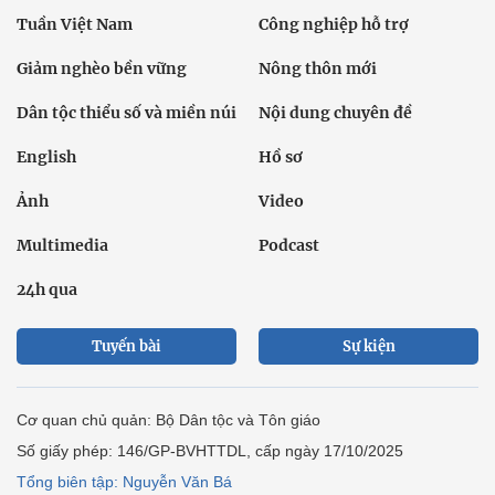
Tuần Việt Nam
Công nghiệp hỗ trợ
Giảm nghèo bền vững
Nông thôn mới
Dân tộc thiểu số và miền núi
Nội dung chuyên đề
English
Hồ sơ
Ảnh
Video
Multimedia
Podcast
24h qua
Tuyến bài
Sự kiện
Cơ quan chủ quản: Bộ Dân tộc và Tôn giáo
Số giấy phép: 146/GP-BVHTTDL, cấp ngày 17/10/2025
Tổng biên tập: Nguyễn Văn Bá