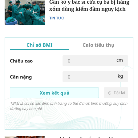
Gần 30 y bác sĩ cứu cụ bà bị hàng
xóm dùng kiếm đâm nguy kịch
TIN TỨC
Chỉ số BMI
Calo tiêu thụ
cm
Chiều cao
kg
Cân nặng
Xem kết quả
Đặt lại
*BMI là chỉ số xác định tình trạng cơ thể ở mức bình thường, suy dinh
dưỡng hay béo phì