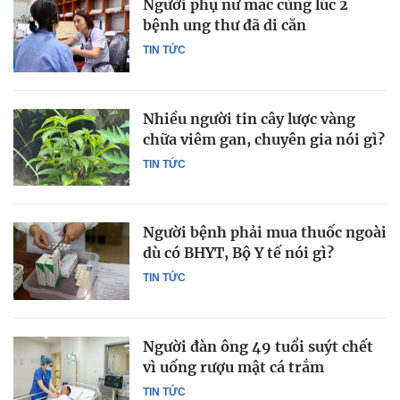
Người phụ nữ mắc cùng lúc 2
bệnh ung thư đã di căn
TIN TỨC
Nhiều người tin cây lược vàng
chữa viêm gan, chuyên gia nói gì?
TIN TỨC
Người bệnh phải mua thuốc ngoài
dù có BHYT, Bộ Y tế nói gì?
TIN TỨC
Người đàn ông 49 tuổi suýt chết
vì uống rượu mật cá trắm
TIN TỨC