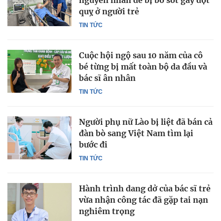
nguyên nhân dễ bị bỏ sót gây đột
quỵ ở người trẻ
TIN TỨC
Cuộc hội ngộ sau 10 năm của cô
bé từng bị mất toàn bộ da đầu và
bác sĩ ân nhân
TIN TỨC
Người phụ nữ Lào bị liệt đã bán cả
đàn bò sang Việt Nam tìm lại
bước đi
TIN TỨC
Hành trình dang dở của bác sĩ trẻ
vừa nhận công tác đã gặp tai nạn
nghiêm trọng