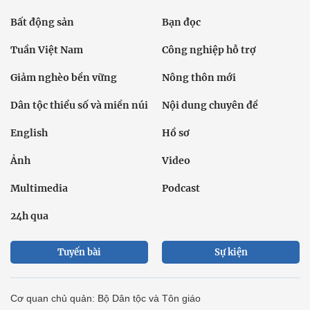
Bất động sản
Bạn đọc
Tuần Việt Nam
Công nghiệp hỗ trợ
Giảm nghèo bền vững
Nông thôn mới
Dân tộc thiểu số và miền núi
Nội dung chuyên đề
English
Hồ sơ
Ảnh
Video
Multimedia
Podcast
24h qua
Tuyến bài
Sự kiện
Cơ quan chủ quản: Bộ Dân tộc và Tôn giáo