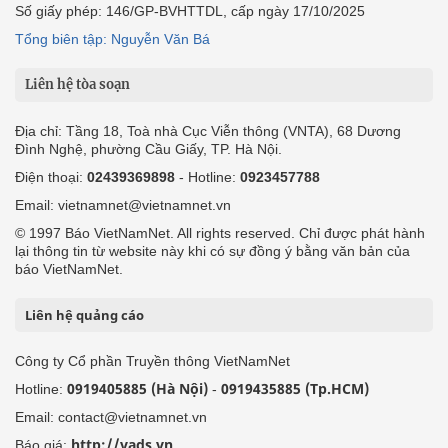
Số giấy phép: 146/GP-BVHTTDL, cấp ngày 17/10/2025
Tổng biên tập: Nguyễn Văn Bá
Liên hệ tòa soạn
Địa chỉ: Tầng 18, Toà nhà Cục Viễn thông (VNTA), 68 Dương
Đình Nghệ, phường Cầu Giấy, TP. Hà Nội.
Điện thoại:
02439369898
- Hotline:
0923457788
Email: vietnamnet@vietnamnet.vn
© 1997 Báo VietNamNet. All rights reserved. Chỉ được phát hành
lại thông tin từ website này khi có sự đồng ý bằng văn bản của
báo VietNamNet.
Liên hệ quảng cáo
Công ty Cổ phần Truyền thông VietNamNet
0919405885 (Hà Nội)
0919435885 (Tp.HCM)
Hotline:
-
Email: contact@vietnamnet.vn
http://vads.vn
Báo giá: