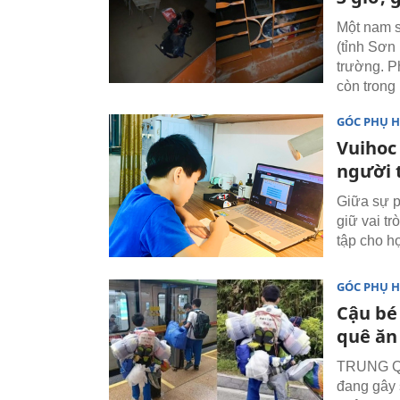
Một nam s
(tỉnh Sơn 
trường. Ph
còn trong 
GÓC PHỤ 
Vuihoc
người 
Giữa sự ph
giữ vai tr
tập cho họ
GÓC PHỤ 
Cậu bé 
quê ăn
TRUNG QU
đang gây 