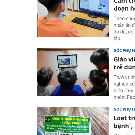
Cấm tr
đoạn hệ
Theo chuy
nhắn tin 
do đó, nế
tập.
GÓC PHỤ 
Giáo v
trẻ dù
Trước tình
nghiên cứ
biến. Tuy
nhóm Fac
GÓC PHỤ 
Loạt t
bệnh',