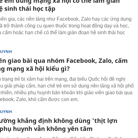
ẻ em dùng mạng xã hội có thể làm gián
 sinh thái học tập
ên gia, các nền tảng như Facebook, Zalo hay các ứng dụng
đã trở thành công cụ quen thuộc trong hoạt động dạy và học,
u cấm hoặc hạn chế có thể làm gián đoạn hệ sinh thái học
HUYNH
iên giao bài qua nhóm Facebook, Zalo, cấm
ng mạng xã hội kiểu gì?
 trạng trẻ bị xâm hại trên mạng, đại biểu Quốc hội đề nghị
u giải pháp cấm, hạn chế trẻ em sử dụng nền tảng xã hội phổ
 nhiên, nhiều phụ huynh băn khoăn khi giáo viên giao bài qua
ebook, Zalo, khó cấm được con em.
HUYNH
rường khẳng định không dùng 'thịt lợn
 phụ huynh vẫn không yên tâm