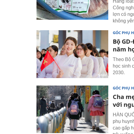
Hàng loạt
Công nghi
lợn có ng
không yên
GÓC PHỤ 
Bộ GD-
năm họ
Theo Bộ G
học sinh 
2030.
GÓC PHỤ 
Cha mẹ 
với ng
HÀN QUỐC 
phụ huynh
cao gấp hơ