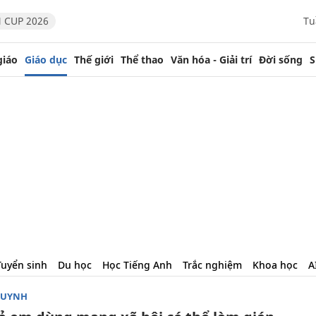
 CUP 2026
Tu
giáo
Giáo dục
Thế giới
Thể thao
Văn hóa - Giải trí
Đời sống
S
Tuyển sinh
Du học
Học Tiếng Anh
Trắc nghiệm
Khoa học
A
HUYNH