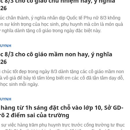
c 8/3 cho cô giáo chủ nhiệm hay, ý nghĩa
26
húc chân thành, ý nghĩa nhân dịp Quốc tế Phụ nữ 8/3 không
iện sự kính trọng của học sinh, phụ huynh mà còn là món quà
ý nghĩa dành tặng cô giáo trong ngày đặc biệt này.
HUYNH
úc 8/3 cho cô giáo mầm non hay, ý nghĩa
26
 chúc tốt đẹp trong ngày 8/3 dành tặng các cô giáo mầm non
à vô giá để bày tỏ tấm lòng biết ơn các cô đã tận tâm dạy dỗ,
học sinh mỗi ngày.
HUYNH
hàng từ 1h sáng đặt chỗ vào lớp 10, Sở GD-
rõ 2 điểm sai của trường
 sự việc hàng trăm phụ huynh trực trước cổng trường tư thục