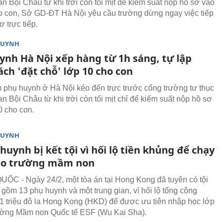
 Bội Châu từ khi trời còn tối mịt để kiếm suất nộp hồ sơ vào
o con, Sở GD-ĐT Hà Nội yêu cầu trường dừng ngay việc tiếp
 trực tiếp.
HUYNH
ynh Hà Nội xếp hàng từ 1h sáng, tự lập
ch 'đặt chỗ' lớp 10 cho con
 phụ huynh ở Hà Nội kéo đến trực trước cổng trường tư thục
 Bội Châu từ khi trời còn tối mịt chỉ để kiếm suất nộp hồ sơ
0 cho con.
HUYNH
huynh bị kết tội vì hối lộ tiền khủng để chạy
ào trường mầm non
C - Ngày 24/2, một tòa án tại Hong Kong đã tuyên có tội
 gồm 13 phụ huynh và một trung gian, vì hối lộ tổng cộng
1 triệu đô la Hong Kong (HKD) để được ưu tiên nhập học lớp
ường Mầm non Quốc tế ESF (Wu Kai Sha).