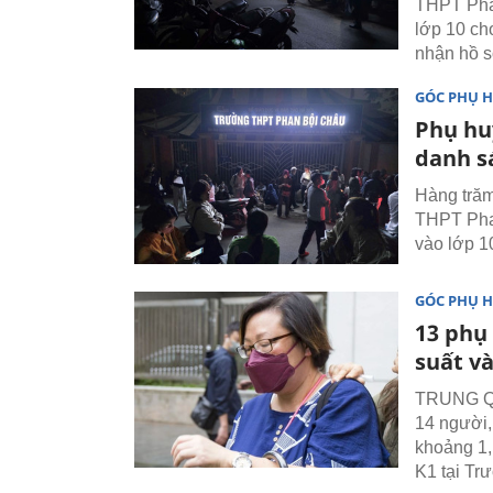
THPT Phan
lớp 10 ch
nhận hồ sơ
GÓC PHỤ 
Phụ hu
danh sá
Hàng trăm
THPT Phan
vào lớp 1
GÓC PHỤ 
13 phụ 
suất v
TRUNG QUỐ
14 người,
khoảng 1,
K1 tại Tr