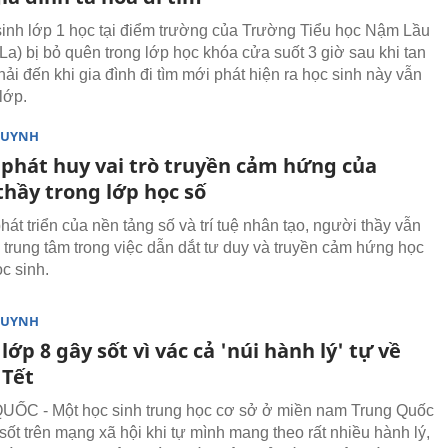
inh lớp 1 học tại điểm trường của Trường Tiểu học Nậm Lầu
La) bị bỏ quên trong lớp học khóa cửa suốt 3 giờ sau khi tan
ải đến khi gia đình đi tìm mới phát hiện ra học sinh này vẫn
lớp.
HUYNH
 phát huy vai trò truyền cảm hứng của
thầy trong lớp học số
át triển của nền tảng số và trí tuệ nhân tạo, người thầy vẫn
ò trung tâm trong việc dẫn dắt tư duy và truyền cảm hứng học
c sinh.
HUYNH
lớp 8 gây sốt vì vác cả 'núi hành lý' tự về
 Tết
ỐC - Một học sinh trung học cơ sở ở miền nam Trung Quốc
sốt trên mạng xã hội khi tự mình mang theo rất nhiều hành lý,