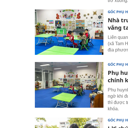
trở xuống
GÓC PHỤ 
Nhà tr
vắng t
Liên qua
(xã Tam H
địa phươn
GÓC PHỤ 
Phụ hu
chính k
Phụ huyn
ngờ khi đ
thì được t
khóa.
GÓC PHỤ 