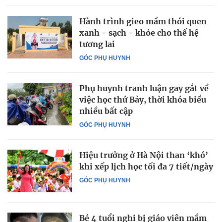
Hành trình gieo mầm thói quen
xanh - sạch - khỏe cho thế hệ
tương lai
GÓC PHỤ HUYNH
Phụ huynh tranh luận gay gắt về
việc học thứ Bảy, thời khóa biểu
nhiều bất cập
GÓC PHỤ HUYNH
Hiệu trưởng ở Hà Nội than ‘khó’
khi xếp lịch học tối đa 7 tiết/ngày
GÓC PHỤ HUYNH
Bé 4 tuổi nghi bị giáo viên mầm