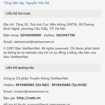
Tổng biên tập: Nguyễn Văn Bá
Liên hệ tòa soạn
Địa chỉ: Tầng 18, Toà nhà Cục Viễn thông (VNTA), 68 Dương
Đình Nghệ, phường Cầu Giấy, TP. Hà Nội.
Điện thoại:
02439369898
- Hotline:
0923457788
Email: vietnamnet@vietnamnet.vn
© 1997 Báo VietNamNet. All rights reserved. Chỉ được phát hành
lại thông tin từ website này khi có sự đồng ý bằng văn bản của
báo VietNamNet.
Liên hệ quảng cáo
Công ty Cổ phần Truyền thông VietNamNet
0919405885 (Hà Nội)
0919435885 (Tp.HCM)
Hotline:
-
Email: contact@vietnamnet.vn
http://vads.vn
Báo giá:
Hỗ trợ kỹ thuật: support@tech.vietnamnet.vn