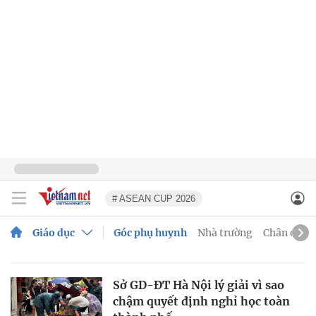
# ASEAN CUP 2026
Giáo dục
Góc phụ huynh
Nhà trường
Chân dung
Sở GD-ĐT Hà Nội lý giải vì sao
chậm quyết định nghỉ học toàn