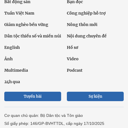
Bất động sản
Bạn đọc
Tuần Việt Nam
Công nghiệp hỗ trợ
Giảm nghèo bền vững
Nông thôn mới
Dân tộc thiểu số và miền núi
Nội dung chuyên đề
English
Hồ sơ
Ảnh
Video
Multimedia
Podcast
24h qua
Tuyến bài
Sự kiện
Cơ quan chủ quản: Bộ Dân tộc và Tôn giáo
Số giấy phép: 146/GP-BVHTTDL, cấp ngày 17/10/2025