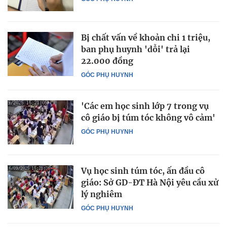
Bị chất vấn về khoản chi 1 triệu,
ban phụ huynh 'dỗi' trả lại
22.000 đồng
GÓC PHỤ HUYNH
'Các em học sinh lớp 7 trong vụ
cô giáo bị túm tóc không vô cảm'
GÓC PHỤ HUYNH
Vụ học sinh túm tóc, ấn đầu cô
giáo: Sở GD-ĐT Hà Nội yêu cầu xử
lý nghiêm
GÓC PHỤ HUYNH