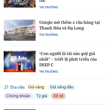
tốc
THỊ TRƯỜNG
Uniqlo mở thêm 2 cửa hàng tại
Thanh Hóa và Hạ Long
THỊ TRƯỜNG
‘Con người là tài sản quý giá
nhất’ - triết lý phát triển của
DEEP C
THỊ TRƯỜNG
Tra cứu
Giá vàng
Giá xăng dầu
Chứng khoán
Tỷ giá
Xổ số