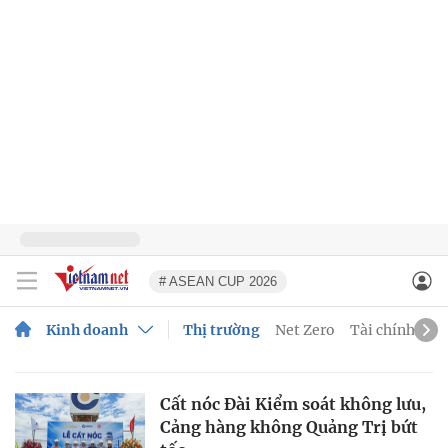
# ASEAN CUP 2026
Kinh doanh
Thị trường
Net Zero
Tài chính
Đầ
Cất nóc Đài Kiểm soát không lưu,
Cảng hàng không Quảng Trị bứt