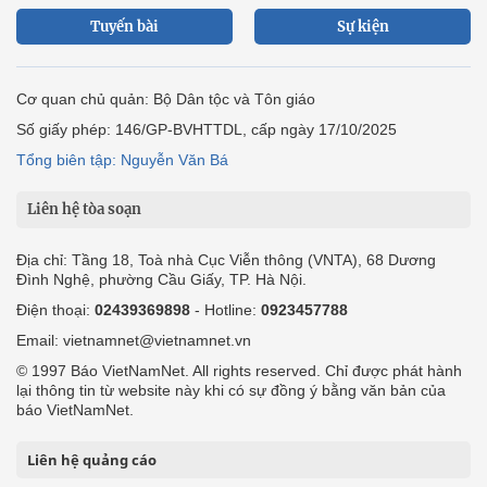
Tuyến bài
Sự kiện
Cơ quan chủ quản: Bộ Dân tộc và Tôn giáo
Số giấy phép: 146/GP-BVHTTDL, cấp ngày 17/10/2025
Tổng biên tập: Nguyễn Văn Bá
Liên hệ tòa soạn
Địa chỉ: Tầng 18, Toà nhà Cục Viễn thông (VNTA), 68 Dương
Đình Nghệ, phường Cầu Giấy, TP. Hà Nội.
Điện thoại:
02439369898
- Hotline:
0923457788
Email: vietnamnet@vietnamnet.vn
© 1997 Báo VietNamNet. All rights reserved. Chỉ được phát hành
lại thông tin từ website này khi có sự đồng ý bằng văn bản của
báo VietNamNet.
Liên hệ quảng cáo