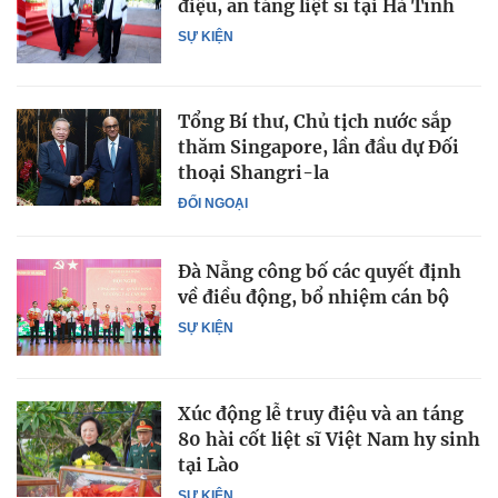
điệu, an táng liệt sĩ tại Hà Tĩnh
SỰ KIỆN
Tổng Bí thư, Chủ tịch nước sắp
thăm Singapore, lần đầu dự Đối
thoại Shangri-la
ĐỐI NGOẠI
Đà Nẵng công bố các quyết định
về điều động, bổ nhiệm cán bộ
SỰ KIỆN
Xúc động lễ truy điệu và an táng
80 hài cốt liệt sĩ Việt Nam hy sinh
tại Lào
SỰ KIỆN