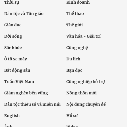
Thời sự
Kinh doanh
Dân tộc và Tôn giáo
Thể thao
Giáo dục
Thế giới
Đời sống
Văn hóa - Giải trí
Sức khỏe
Công nghệ
Ô tô xe máy
Du lịch
Bất động sản
Bạn đọc
Tuần Việt Nam
Công nghiệp hỗ trợ
Giảm nghèo bền vững
Nông thôn mới
Dân tộc thiểu số và miền núi
Nội dung chuyên đề
English
Hồ sơ
Ảnh
Video