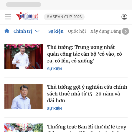
# ASEAN CUP 2026
Chính trị
Sự kiện
Quốc hội
Xây dựng Đảng
Đố
Thủ tướng: Trung ương nhất
quán công tác cán bộ 'có vào, có
ra, có lên, có xuống'
SỰ KIỆN
Thủ tướng gợi ý nghiên cứu chính
sách thuê nhà từ 15-20 năm và
dài hơn
SỰ KIỆN
Thường trực Ban Bí thư dự lễ truy