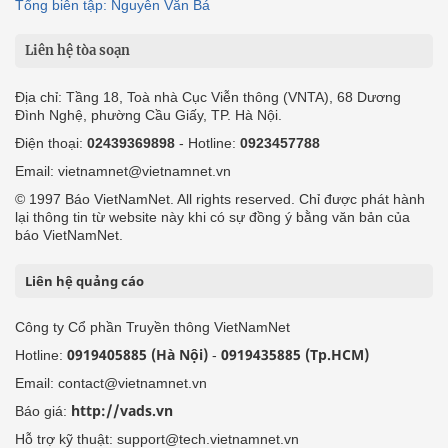
Tổng biên tập: Nguyễn Văn Bá
Liên hệ tòa soạn
Địa chỉ: Tầng 18, Toà nhà Cục Viễn thông (VNTA), 68 Dương
Đình Nghệ, phường Cầu Giấy, TP. Hà Nội.
Điện thoại:
02439369898
- Hotline:
0923457788
Email: vietnamnet@vietnamnet.vn
© 1997 Báo VietNamNet. All rights reserved. Chỉ được phát hành
lại thông tin từ website này khi có sự đồng ý bằng văn bản của
báo VietNamNet.
Liên hệ quảng cáo
Công ty Cổ phần Truyền thông VietNamNet
0919405885 (Hà Nội)
0919435885 (Tp.HCM)
Hotline:
-
Email: contact@vietnamnet.vn
http://vads.vn
Báo giá:
Hỗ trợ kỹ thuật: support@tech.vietnamnet.vn