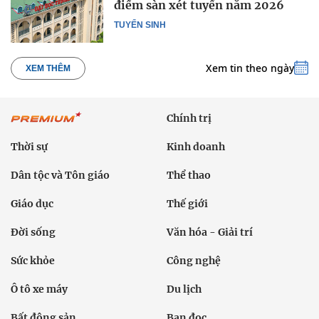
điểm sàn xét tuyển năm 2026
TUYỂN SINH
Xem tin theo ngày
XEM THÊM
Chính trị
Thời sự
Kinh doanh
Dân tộc và Tôn giáo
Thể thao
Giáo dục
Thế giới
Đời sống
Văn hóa - Giải trí
Sức khỏe
Công nghệ
Ô tô xe máy
Du lịch
Bất động sản
Bạn đọc