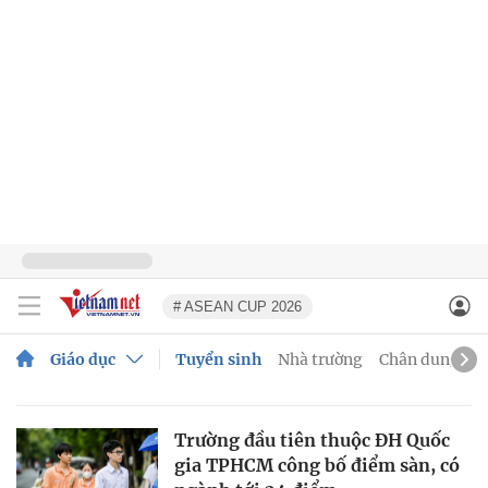
# ASEAN CUP 2026
Giáo dục
Tuyển sinh
Nhà trường
Chân dung
G
Trường đầu tiên thuộc ĐH Quốc
gia TPHCM công bố điểm sàn, có