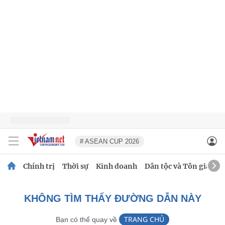
# ASEAN CUP 2026
Chính trị
Thời sự
Kinh doanh
Dân tộc và Tôn giáo
KHÔNG TÌM THẤY ĐƯỜNG DẪN NÀY
TRANG CHỦ
Bạn có thể quay về