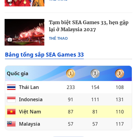
Tạm biệt SEA Games 33, hẹn gặp
lại ở Malaysia 2027
THỂ THAO
Bảng tổng sắp SEA Games 33
Quốc gia
Thái Lan
233
154
108
Indonesia
91
111
131
Việt Nam
87
81
110
Malaysia
57
57
117