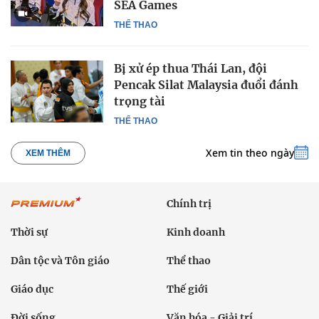
SEA Games
THỂ THAO
Bị xử ép thua Thái Lan, đội
Pencak Silat Malaysia đuổi đánh
trọng tài
THỂ THAO
Xem tin theo ngày
XEM THÊM
Chính trị
Thời sự
Kinh doanh
Dân tộc và Tôn giáo
Thể thao
Giáo dục
Thế giới
Đời sống
Văn hóa - Giải trí