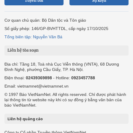
Tuyến bài
Sự kiện
Cơ quan chủ quản: Bộ Dân tộc và Tôn giáo
Số giấy phép: 146/GP-BVHTTDL, cấp ngày 17/10/2025
Tổng biên tập: Nguyễn Văn Bá
Liên hệ tòa soạn
Địa chỉ: Tầng 18, Toà nhà Cục Viễn thông (VNTA), 68 Dương
Đình Nghệ, phường Cầu Giấy, TP. Hà Nội.
Điện thoại:
02439369898
- Hotline:
0923457788
Email: vietnamnet@vietnamnet.vn
© 1997 Báo VietNamNet. All rights reserved. Chỉ được phát hành
lại thông tin từ website này khi có sự đồng ý bằng văn bản của
báo VietNamNet.
Liên hệ quảng cáo
Công ty Cổ phần Truyền thông VietNamNet