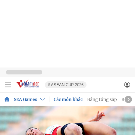
# ASEAN CUP 2026
SEA Games
Các môn khác
Bảng tổng sắp
Bóng 