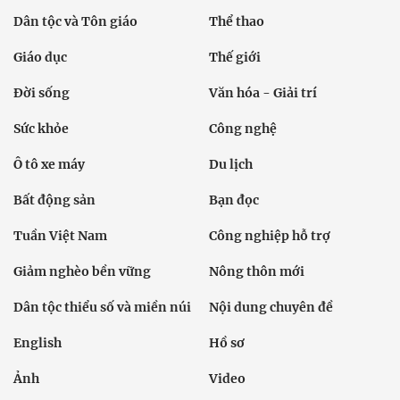
Dân tộc và Tôn giáo
Thể thao
Giáo dục
Thế giới
Đời sống
Văn hóa - Giải trí
Sức khỏe
Công nghệ
Ô tô xe máy
Du lịch
Bất động sản
Bạn đọc
Tuần Việt Nam
Công nghiệp hỗ trợ
Giảm nghèo bền vững
Nông thôn mới
Dân tộc thiểu số và miền núi
Nội dung chuyên đề
English
Hồ sơ
Ảnh
Video