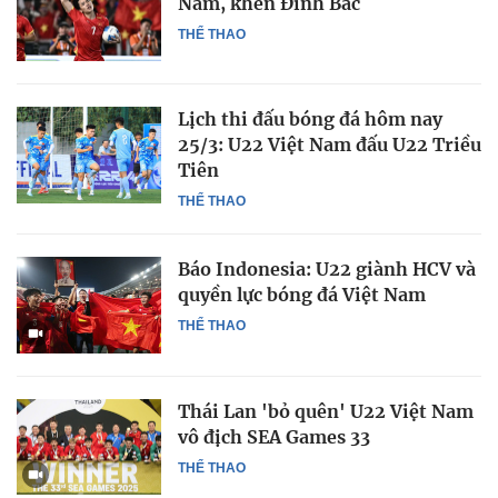
Nam, khen Đình Bắc
THỂ THAO
Lịch thi đấu bóng đá hôm nay
25/3: U22 Việt Nam đấu U22 Triều
Tiên
THỂ THAO
Báo Indonesia: U22 giành HCV và
quyền lực bóng đá Việt Nam
THỂ THAO
Thái Lan 'bỏ quên' U22 Việt Nam
vô địch SEA Games 33
THỂ THAO