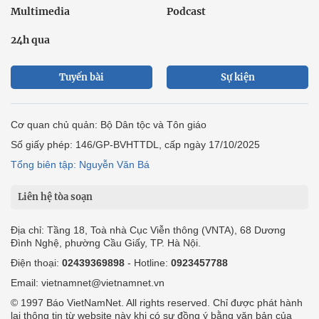
Multimedia
Podcast
24h qua
Tuyến bài
Sự kiện
Cơ quan chủ quản: Bộ Dân tộc và Tôn giáo
Số giấy phép: 146/GP-BVHTTDL, cấp ngày 17/10/2025
Tổng biên tập: Nguyễn Văn Bá
Liên hệ tòa soạn
Địa chỉ: Tầng 18, Toà nhà Cục Viễn thông (VNTA), 68 Dương
Đình Nghệ, phường Cầu Giấy, TP. Hà Nội.
Điện thoại:
02439369898
- Hotline:
0923457788
Email: vietnamnet@vietnamnet.vn
© 1997 Báo VietNamNet. All rights reserved. Chỉ được phát hành
lại thông tin từ website này khi có sự đồng ý bằng văn bản của