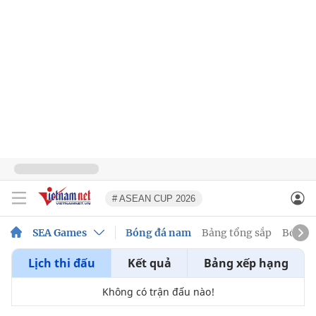
# ASEAN CUP 2026
SEA Games
Bóng đá nam
Bảng tổng sắp
Bóng đ
Lịch thi đấu
Kết quả
Bảng xếp hạng
Không có trận đấu nào!